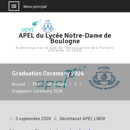
Menu principal
Aller
au
contenu
APEL du Lycée Notre-Dame de
Boulogne
Bienvenue sur le site de l'Association des Parents
d'Elèves de LNDB
Graduation Ceremony 2024
Accueil
PM
septembre
5
Graduation Ceremony 2024
5 septembre 2024
Sécrétariat APEL LNDB