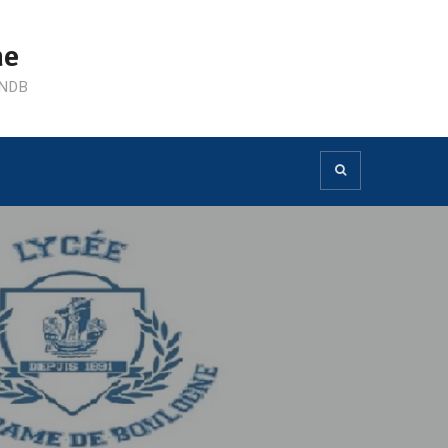
ne
LNDB