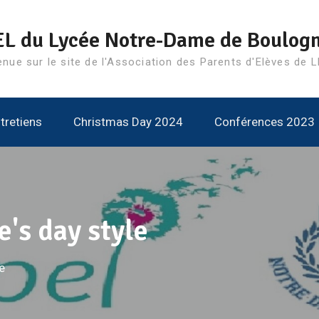
L du Lycée Notre-Dame de Boulog
enue sur le site de l'Association des Parents d'Elèves de 
tretiens
Christmas Day 2024
Conférences 2023
e's day style
e